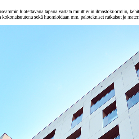
 useammin luotettavana tapana vastata muuttuviin ilmastokuormiin, kehit
etaan kokonaisuutena sekä huomioidaan mm. palotekniset ratkaisut ja materi