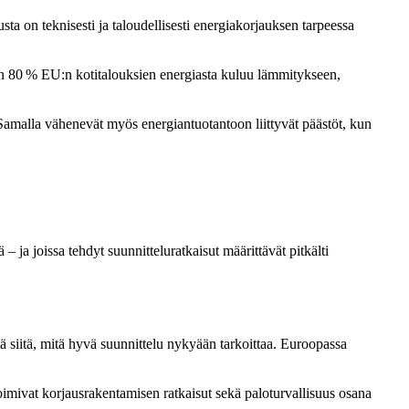
 on teknisesti ja taloudellisesti energiakorjauksen tarpeessa
in 80 % EU:n kotitalouksien energiasta kuluu lämmitykseen,
Samalla vähenevät myös energiantuotantoon liittyvät päästöt, kun
– ja joissa tehdyt suunnitteluratkaisut määrittävät pitkälti
ä siitä, mitä hyvä suunnittelu nykyään tarkoittaa. Euroopassa
toimivat korjausrakentamisen ratkaisut sekä paloturvallisuus osana