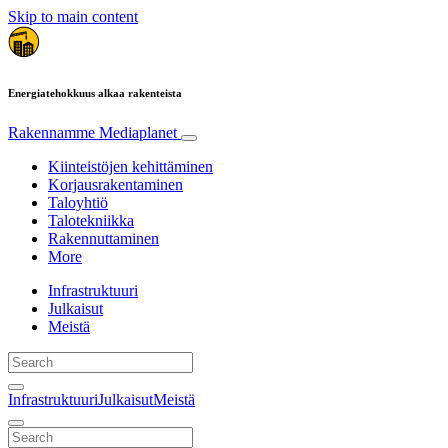
Skip to main content
Energiatehokkuus alkaa rakenteista
Rakennamme
Mediaplanet
Kiinteistöjen kehittäminen
Korjausrakentaminen
Taloyhtiö
Talotekniikka
Rakennuttaminen
More
Infrastruktuuri
Julkaisut
Meistä
Infrastruktuuri
Julkaisut
Meistä