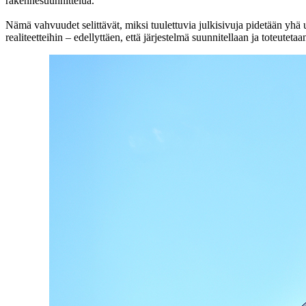
rakennesuunnittelua.
Nämä vahvuudet selittävät, miksi tuulettuvia julkisivuja pidetään yhä
realiteetteihin – edellyttäen, että järjestelmä suunnitellaan ja toteut