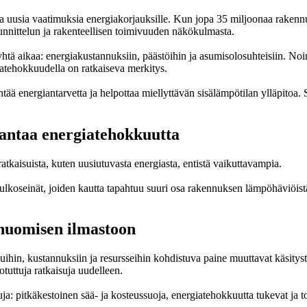
uusia vaatimuksia energiakorjauksille. Kun jopa 35 miljoonaa rakennusta
unnittelun ja rakenteellisen toimivuuden näkökulmasta.
htä aikaa: energiakustannuksiin, päästöihin ja asumisolosuhteisiin. No
atehokkuudella on ratkaiseva merkitys.
ä energiantarvetta ja helpottaa miellyttävän sisälämpötilan ylläpitoa. 
antaa energiatehokkuutta
kaisuista, kuten uusiutuvasta energiasta, entistä vaikuttavampia.
 ulkoseinät, joiden kautta tapahtuu suuri osa rakennuksen lämpöhäviöistä 
 huomisen ilmastoon
uihin, kustannuksiin ja resursseihin kohdistuva paine muuttavat käsityst
tuttuja ratkaisuja uudelleen.
tuja: pitkäkestoinen sää- ja kosteussuoja, energiatehokkuutta tukevat ja 