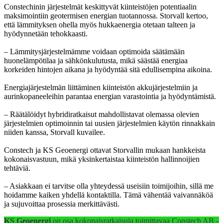
Constechinin järjestelmät keskittyvät kiinteistöjen potentiaalin
maksimointiin geotermisen energian tuotannossa. Storvall kertoo,
että lämmityksen ohella myös hukkaenergia otetaan talteen ja
hyödynnetään tehokkaasti.
– Lämmitysjärjestelmämme voidaan optimoida säätämään
huonelämpötilaa ja sähkönkulutusta, mikä säästää energiaa
korkeiden hintojen aikana ja hyödyntää sitä edullisempina aikoina.
Energiajärjestelmän liittäminen kiinteistön akkujärjestelmiin ja
aurinkopaneeleihin parantaa energian varastointia ja hyödyntämistä.
– Räätälöidyt hybridiratkaisut mahdollistavat olemassa olevien
järjestelmien optimoinnin tai uusien järjestelmien käytön rinnakkain
niiden kanssa, Storvall kuvailee.
Constech ja KS Geoenergi ottavat Storvallin mukaan hankkeista
kokonaisvastuun, mikä yksinkertaistaa kiinteistön hallinnoijien
tehtäviä.
– Asiakkaan ei tarvitse olla yhteydessä useisiin toimijoihin, sillä me
hoidamme kaiken yhdellä kontaktilla. Tämä vähentää vaivannäköä
ja sujuvoittaa prosessia merkittävästi.
KS Geoenergi
on osa kokonaisratkaisuja toimittavaa Constech AB -