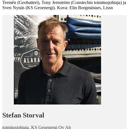
Termén (Geobatteri), Tony Jernström (Constechin toimitusjohtaja) ja
Sven Nynäs (KS Geoenergi). Kuva: Elin Borgmästars, Lissn
Stefan Storval
toimitusjohtaja, KS Geoenergi Oy Ab