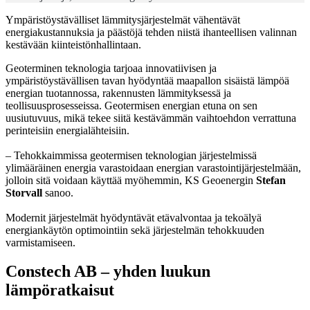
Ympäristöystävälliset lämmitysjärjestelmät vähentävät
energiakustannuksia ja päästöjä tehden niistä ihanteellisen valinnan
kestävään kiinteistönhallintaan.
Geoterminen teknologia tarjoaa innovatiivisen ja
ympäristöystävällisen tavan hyödyntää maapallon sisäistä lämpöä
energian tuotannossa, rakennusten lämmityksessä ja
teollisuusprosesseissa. Geotermisen energian etuna on sen
uusiutuvuus, mikä tekee siitä kestävämmän vaihtoehdon verrattuna
perinteisiin energialähteisiin.
– Tehokkaimmissa geotermisen teknologian järjestelmissä
ylimääräinen energia varastoidaan energian varastointijärjestelmään,
jolloin sitä voidaan käyttää myöhemmin, KS Geoenergin
Stefan
Storvall
sanoo.
Modernit järjestelmät hyödyntävät etävalvontaa ja tekoälyä
energiankäytön optimointiin sekä järjestelmän tehokkuuden
varmistamiseen.
Constech AB – yhden luukun
lämpöratkaisut