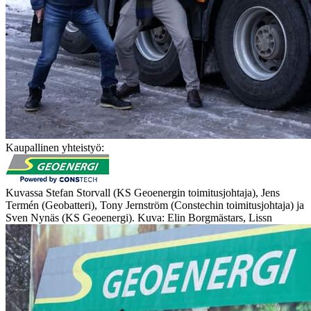
Kaupallinen yhteistyö:
Kuvassa Stefan Storvall (KS Geoenergin toimitusjohtaja), Jens
Termén (Geobatteri), Tony Jernström (Constechin toimitusjohtaja) ja
Sven Nynäs (KS Geoenergi). Kuva: Elin Borgmästars, Lissn