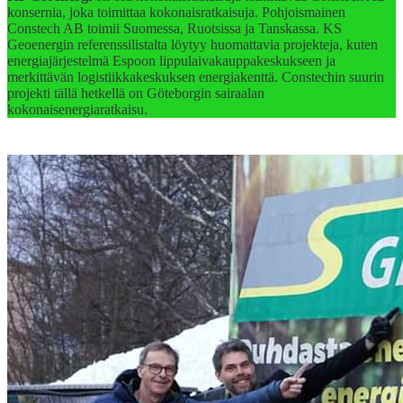
konsernia, joka toimittaa kokonaisratkaisuja. Pohjoismainen
Constech AB toimii Suomessa, Ruotsissa ja Tanskassa. KS
Geoenergin referenssilistalta löytyy huomattavia projekteja, kuten
energiajärjestelmä Espoon lippulaivakauppakeskukseen ja
merkittävän logistiikkakeskuksen energiakenttä. Constechin suurin
projekti tällä hetkellä on Göteborgin sairaalan
kokonaisenergiaratkaisu.