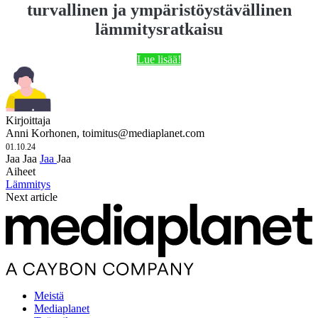
turvallinen ja ympäristöystävällinen
lämmitysratkaisu
Lue lisää!
Kirjoittaja
Anni Korhonen,
toimitus@mediaplanet.com
01.10.24
Jaa
Jaa
Jaa
Jaa
Aiheet
Lämmitys
Next article
Meistä
Mediaplanet