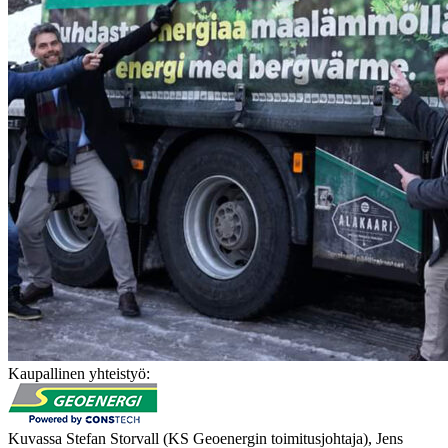
Kaupallinen yhteistyö:
Kuvassa Stefan Storvall (KS Geoenergin toimitusjohtaja), Jens