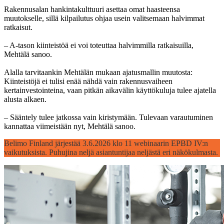
Rakennusalan hankintakulttuuri asettaa omat haasteensa
muutokselle, sillä kilpailutus ohjaa usein valitsemaan halvimmat
ratkaisut.
– A-tason kiinteistöä ei voi toteuttaa halvimmilla ratkaisuilla,
Mehtälä sanoo.
Alalla tarvitaankin Mehtälän mukaan ajatusmallin muutosta:
Kiinteistöjä ei tulisi enää nähdä vain rakennusvaiheen
kertainvestointeina, vaan pitkän aikavälin käyttökuluja tulee ajatella
alusta alkaen.
– Sääntely tulee jatkossa vain kiristymään. Tulevaan varautuminen
kannattaa viimeistään nyt, Mehtälä sanoo.
Belimo Finland järjestää 3.6.2026 klo 11 webinaarin EPBD IV:n
vaikutuksista. Puhujina neljä asiantuntijaa neljästä eri näkökulmasta.