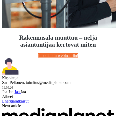
Rakennusala muuttuu – neljä
asiantuntijaa kertovat miten
Ilmoittaudu webinaariin!
Kirjoittaja
Sari Peltonen,
toimitus@mediaplanet.com
19.05.26
Jaa
Jaa
Jaa
Jaa
Aiheet
Energiaratkaisut
Next article