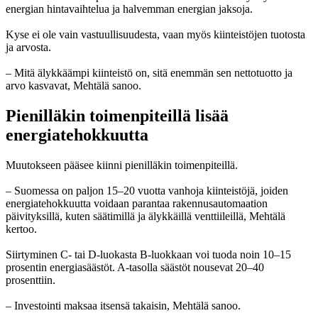
energian hintavaihtelua ja halvemman energian jaksoja.
Kyse ei ole vain vastuullisuudesta, vaan myös kiinteistöjen tuotosta
ja arvosta.
– Mitä älykkäämpi kiinteistö on, sitä enemmän sen nettotuotto ja
arvo kasvavat, Mehtälä sanoo.
Pienilläkin toimenpiteillä lisää
energiatehokkuutta
Muutokseen pääsee kiinni pienilläkin toimenpiteillä.
– Suomessa on paljon 15–20 vuotta vanhoja kiinteistöjä, joiden
energiatehokkuutta voidaan parantaa rakennusautomaation
päivityksillä, kuten säätimillä ja älykkäillä venttiileillä, Mehtälä
kertoo.
Siirtyminen C- tai D-luokasta B-luokkaan voi tuoda noin 10–15
prosentin energiasäästöt. A-tasolla säästöt nousevat 20–40
prosenttiin.
– Investointi maksaa itsensä takaisin, Mehtälä sanoo.