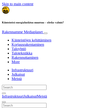
Skip to main content
Kiinteistösi energialuokitus muuttuu – oletko valmis?
Rakennamme
Mediaplanet
Kiinteistöjen kehittäminen
Korjausrakentaminen
Taloyhtiö
Talotekniikka
Rakennuttaminen
More
Infrastruktuuri
Julkaisut
Meistä
Infrastruktuuri
Julkaisut
Meistä