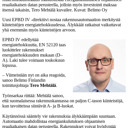
reaaliaikaisen datan perusteella, jolloin myös investointi maksaa
itsensä takaisin, Tero Mehtälä kuvailee. Kuvat: Belimo Oy
Uusi EPBD IV -direktiivi nostaa rakennusautomaation merkitystä
kiinteistöjen energiatehokkuudessa. Älykkäät ratkaisut vaikuttavat
yhä enemmän myös kiinteistöjen arvoon.
EPBD IV edellyttää
energiatehokkuutta, EN 52120 taas
luokittelee rakennukset
energiatehokkuuden mukaan (D–
A). Laki tulee voimaan toukokuun
lopussa.
– Viimeistään nyt on aika reagoida,
sanoo Belimo Finlandin
toimitusjohtaja
Tero Mehtälä
.
Työnsarkaa riittää: Mehtälä sanoo,
että suomalaisessa rakennuskannassa on paljon C-tason kiinteistöjä,
kun tavoitteissa siintävät A- ja B-luokat.
Käytännössä sääntely vie rakennuksia älykkäämpään suuntaan.
Automaatio mahdollistaa energiankulutuksen ohjaamisen
reaaliaikaisen datan perusteella. Rakennukset voivat hyödyntää