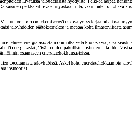
npiteiden luvatuista taloudellisista hyödyistä. Pelkkää halpaa hankintah
. Ratkaisujen pelkkä vihreys ei myöskään riitä, vaan niiden on oltava kus
. Vastuullinen, omaan tekemiseensä uskova yritys kirjaa mitattavat myyn
ttaisi taloyhtiöiden päätöksentekoa ja matkaa kohti ilmastoviisasta asum
me tehneet energia-asioista monimutkaiselta kuulostavia ja vaikeasti lähe
 että energia-asiat jäävät muiden pakollisten asioiden jalkoihin. Vastaajat
 isännöinnin osaamiseen energiatehokkuusasioissa.
sujen toteuttamista taloyhtiöissä. Askel kohti energiatehokkaampia taloy
älä insinööriä!