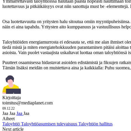
Ymmärrettävästi taloyhtiöissä halutaan päästä nopeasti nauttimaan toime
luotettavuus ja pitkäikäisyys ovat niin sanottuja must be -elementtejä
Osa luotettavuutta on yritysten halu sitoutua omiin myyntipuheisiinsa
näin ei aina tapahdu. Yritysten aito kumppanuus ja vastuullisuus helpo
Taloyhtiöiden energiamurrosta ei edesauta se, että me alan ihmiset olem
tiedä mistä ja miten energiatehokkuuden parantaminen pitäisi aloittaa tai
asioista. Vain puolet vastaajista uskaltavat luottaa oman taloyhtiönsä
Puutteet osaamisessa hidastavat asioiden edistämistä ja fiksujen ratkai
Tämän lisäksi meidän on muistettava aina ja kaikkialla: Puhu suomea, 
Kirjoittaja
toimitus@mediaplanet.com
09.12.22
Jaa
Jaa
Jaa
Jaa
Aiheet
Taloyhtiö
Taloyhtiöasumisen tulevaisuus
Taloyhtiön hallitus
Next article