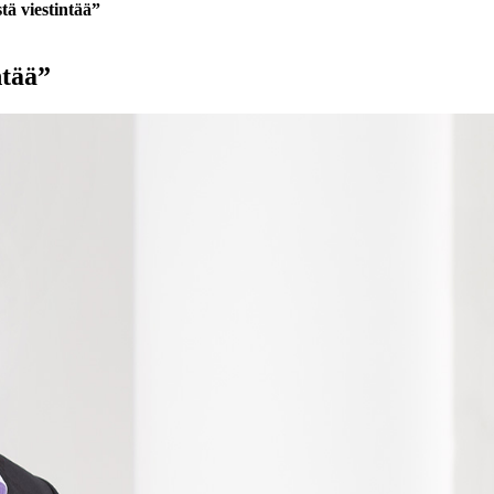
stä viestintää”
ntää”