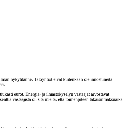
man nykytilanne. Taloyhtiöt eivät kuitenkaan ole innostuneita
ää.
iukasti eurot. Energia- ja ilmastokyselyn vastaajat arvostavat
enttia vastaajista oli sitä mieltä, että toimenpiteen takaisinmaksuaika