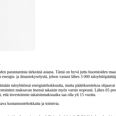
.
den parantamista tärkeänä asiana. Tämä on hyvä juttu huomioiden maail
 energia- ja ilmastokyselystä, johon vastasi lähes 3 000 taloyhtiöpäättäj
tämään taloyhtiönsä energiatehokkuutta, mutta päätöksentekoa ohjaavat t
vestointien maksavan itsensä takaisin myös varsin nopeasti. Lähes 65 pros
i, että investoinnin takaisinmaksuaika saa olla yli 15 vuotta.
tava kustannustehokkaita ja toimivia.