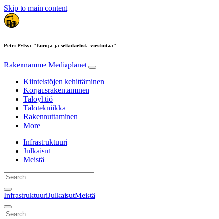
Skip to main content
Petri Pylsy: ”Euroja ja selkokielistä viestintää”
Rakennamme
Mediaplanet
Kiinteistöjen kehittäminen
Korjausrakentaminen
Taloyhtiö
Talotekniikka
Rakennuttaminen
More
Infrastruktuuri
Julkaisut
Meistä
Infrastruktuuri
Julkaisut
Meistä