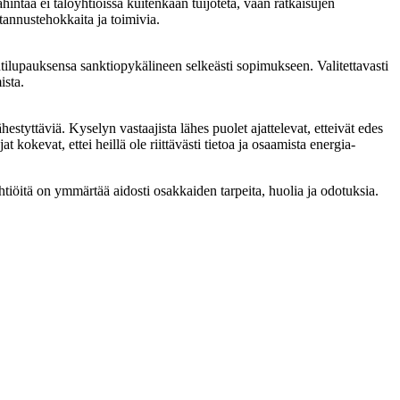
intaa ei taloyhtiöissä kuitenkaan tuijoteta, vaan ratkaisujen
tannustehokkaita ja toimivia.
tilupauksensa sanktiopykälineen selkeästi sopimukseen. Valitettavasti
ista.
styttäviä. Kyselyn vastaajista lähes puolet ajattelevat, etteivät edes
 kokevat, ettei heillä ole riittävästi tietoa ja osaamista energia-
htiöitä on ymmärtää aidosti osakkaiden tarpeita, huolia ja odotuksia.