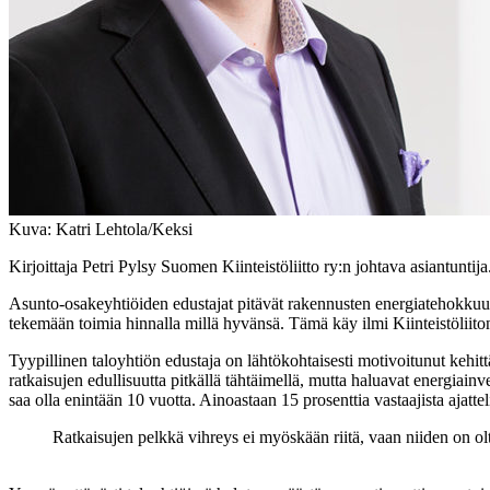
Kuva: Katri Lehtola/Keksi
Kirjoittaja Petri Pylsy Suomen Kiinteistöliitto ry:n johtava asiantuntija
Asunto-osakeyhtiöiden edustajat pitävät rakennusten energiatehokkuu
tekemään toimia hinnalla millä hyvänsä. Tämä käy ilmi Kiinteistöliiton
Tyypillinen taloyhtiön edustaja on lähtökohtaisesti motivoitunut kehit
ratkaisujen edullisuutta pitkällä tähtäimellä, mutta haluavat energiain
saa olla enintään 10 vuotta. Ainoastaan 15 prosenttia vastaajista ajattel
Ratkaisujen pelkkä vihreys ei myöskään riitä, vaan niiden on ol