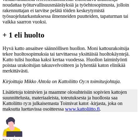
noudattaa työturvallisuusmääräyksiä ja työehtosopimusta, jolloin
rakennuttajan ei tarvitse pelätä töiden keskeytymistä
työsuojelutarkastuksessa ilmenneiden puutteiden, tapaturman tai
vaikka saarron vuoksi.
+ 1 eli huolto
Hyvä katto ansaitsee säännöllisen huollon. Moni kattourakoitsija
tekee huoltosopimuksia tai tarvittaessa yksittäisiä huoltokäyntejä.
Katto tulisi huoltaa kaksi kertaa vuodessa. Huollon laiminlyönti
poistaa urakoitsijan takuuvelvoitteen ja lyhentää katon elinikää
merkittävästi.
Kirjoittaja Mikko Ahtola on Kattoliitto Oy:n toimitusjohtaja.
Lisätietoja toimivien ja maamme olosuhteisiin sopivien kattojen
suunnittelusta, materiaaleista, toteutuksesta ja huollosta saa
Kattoliitto ry:n julkaisemasta Toimivat katot -kirjasta, joka on
maksutta luettavissa osoitteessa
www.kattoliitto.fi
.