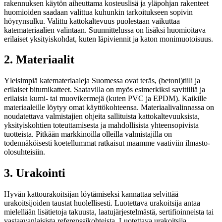
rakennuksen käytön aiheuttama kosteuslisä ja yläpohjan rakenteet
huomioiden saadaan valittua kuhunkin tarkoitukseen sopivin
höyrynsulku. Valittu kattokaltevuus puolestaan vaikuttaa
katemateriaalien valintaan. Suunnittelussa on lisäksi huomioitava
erilaiset yksityiskohdat, kuten läpiviennit ja katon monimuotoisuus.
2. Materiaalit
Yleisimpiä katemateriaaleja Suomessa ovat teräs, (betoni)tiili ja
erilaiset bitumikatteet. Saatavilla on myös esimerkiksi savitiiliä ja
erilaisia kumi- tai muovikermejä (kuten PVC ja EPDM). Kaikille
materiaaleille löytyy omat käyttökohteensa. Materiaalivalinnassa on
noudatettava valmistajien ohjeita sallituista kattokaltevuuksista,
yksityiskohtien toteuttamisesta ja mahdollisista yhteensopivista
tuotteista. Pitkään markkinoilla olleilla valmistajilla on
todennäköisesti koetellummat ratkaisut maamme vaativiin ilmasto-
olosuhteisiin.
3. Urakointi
Hyvän kattourakoitsijan löytämiseksi kannattaa selvittää
urakoitsijoiden taustat huolellisesti. Luotettava urakoitsija antaa
mielellään lisätietoja takuusta, laatujärjestelmästä, sertifioinneista tai
vastaavanlaisista referenssikohteista. Luotettava urakoitsija