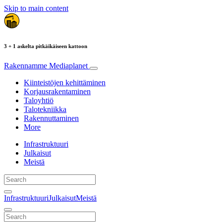
Skip to main content
3 + 1 askelta pitkäikäiseen kattoon
Rakennamme
Mediaplanet
Kiinteistöjen kehittäminen
Korjausrakentaminen
Taloyhtiö
Talotekniikka
Rakennuttaminen
More
Infrastruktuuri
Julkaisut
Meistä
Infrastruktuuri
Julkaisut
Meistä