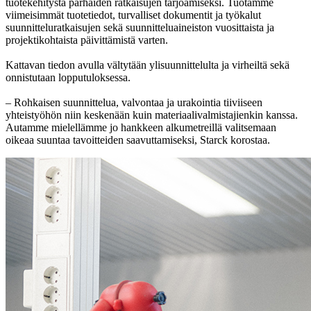
tuotekehitystä parhaiden ratkaisujen tarjoamiseksi. Tuotamme
viimeisimmät tuotetiedot, turvalliset dokumentit ja työkalut
suunnitteluratkaisujen sekä suunnitteluaineiston vuosittaista ja
projektikohtaista päivittämistä varten.
Kattavan tiedon avulla vältytään ylisuunnittelulta ja virheiltä sekä
onnistutaan lopputuloksessa.
– Rohkaisen suunnittelua, valvontaa ja urakointia tiiviiseen
yhteistyöhön niin keskenään kuin materiaalivalmistajienkin kanssa.
Autamme mielellämme jo hankkeen alkumetreillä valitsemaan
oikeaa suuntaa tavoitteiden saavuttamiseksi, Starck korostaa.