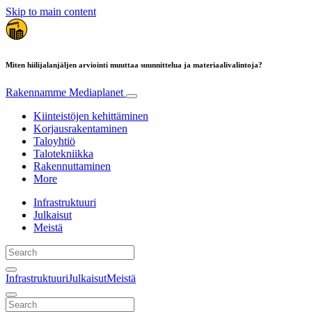
Skip to main content
Miten hiilijalanjäljen arviointi muuttaa suunnittelua ja materiaalivalintoja?
Rakennamme
Mediaplanet
Kiinteistöjen kehittäminen
Korjausrakentaminen
Taloyhtiö
Talotekniikka
Rakennuttaminen
More
Infrastruktuuri
Julkaisut
Meistä
Infrastruktuuri
Julkaisut
Meistä