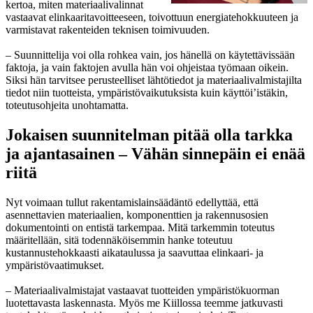
kertoa, miten materiaalivalinnat
vastaavat elinkaaritavoitteeseen, toivottuun energiatehokkuuteen ja
varmistavat rakenteiden teknisen toimivuuden.
– Suunnittelija voi olla rohkea vain, jos hänellä on käytettävissään
faktoja, ja vain faktojen avulla hän voi ohjeistaa työmaan oikein.
Siksi hän tarvitsee perusteelliset lähtötiedot ja materiaalivalmistajilta
tiedot niin tuotteista, ympäristövaikutuksista kuin käyttöi’istäkin,
toteutusohjeita unohtamatta.
Jokaisen suunnitelman pitää olla tarkka
ja ajantasainen – Vähän sinnepäin ei enää
riitä
Nyt voimaan tullut rakentamislainsäädäntö edellyttää, että
asennettavien materiaalien, komponenttien ja rakennusosien
dokumentointi on entistä tarkempaa. Mitä tarkemmin toteutus
määritellään, sitä todennäköisemmin hanke toteutuu
kustannustehokkaasti aikataulussa ja saavuttaa elinkaari- ja
ympäristövaatimukset.
– Materiaalivalmistajat vastaavat tuotteiden ympäristökuorman
luotettavasta laskennasta. Myös me Kiillossa teemme jatkuvasti