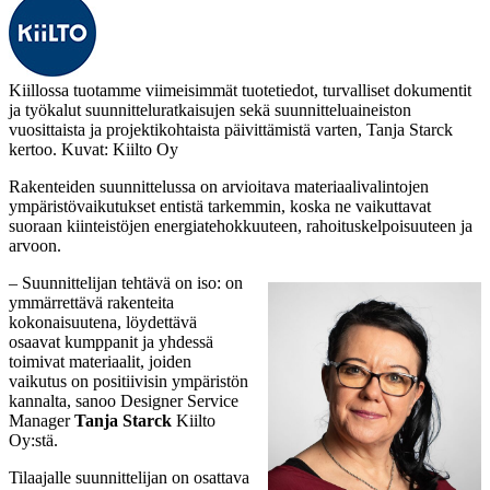
Kiillossa tuotamme viimeisimmät tuotetiedot, turvalliset dokumentit
ja työkalut suunnitteluratkaisujen sekä suunnitteluaineiston
vuosittaista ja projektikohtaista päivittämistä varten, Tanja Starck
kertoo. Kuvat: Kiilto Oy
Rakenteiden suunnittelussa on arvioitava materiaalivalintojen
ympäristövaikutukset entistä tarkemmin, koska ne vaikuttavat
suoraan kiinteistöjen energiatehokkuuteen, rahoituskelpoisuuteen ja
arvoon.
– Suunnittelijan tehtävä on iso: on
ymmärrettävä rakenteita
kokonaisuutena, löydettävä
osaavat kumppanit ja yhdessä
toimivat materiaalit, joiden
vaikutus on positiivisin ympäristön
kannalta, sanoo Designer Service
Manager
Tanja Starck
Kiilto
Oy:stä.
Tilaajalle suunnittelijan on osattava