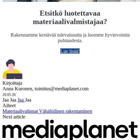
Etsitkö luotettavaa
materiaalivalmistajaa?
Rakennamme kestävää tulevaisuutta ja luomme hyvinvointia
puhtaudesta.
Lue lisää!
Kirjoittaja
Anna Kuronen,
toimitus@mediaplanet.com
20.05.26
Jaa
Jaa
Jaa
Jaa
Aiheet
Materiaalivalinnat
Vähähiilinen rakentaminen
Next article