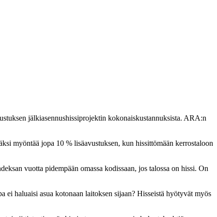
tuksen jälkiasennushissiprojektin kokonaiskustannuksista. ARA:n
säksi myöntää jopa 10 % lisäavustuksen, kun hissittömään kerrostaloon
eksan vuotta pidempään omassa kodissaan, jos talossa on hissi. On
 ei haluaisi asua kotonaan laitoksen sijaan? Hisseistä hyötyvät myös