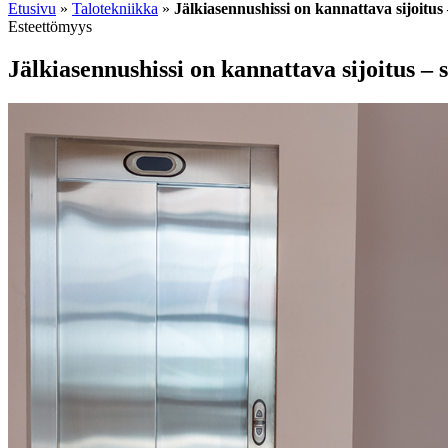
Etusivu
»
Talotekniikka
»
Jälkiasennushissi on kannattava sijoitus –
Esteettömyys
Jälkiasennushissi on kannattava sijoitus – s