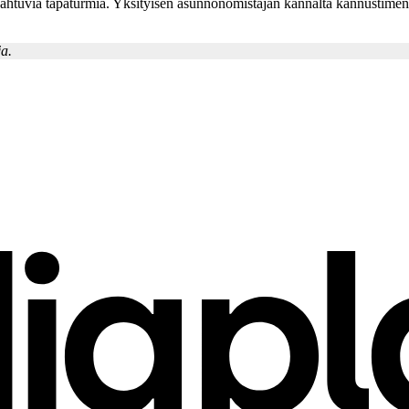
tapahtuvia tapaturmia. Yksityisen asunnonomistajan kannalta kannustimen
ja.