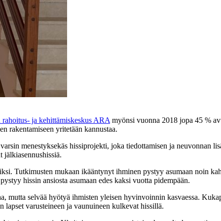
rahoitus- ja kehittämiskeskus ARA
myönsi vuonna 2018 jopa 45 % avus
sien rakentamiseen yritetään kannustaa.
 varsin menestyksekäs hissiprojekti, joka tiedottamisen ja neuvonnan li
t jälkiasennushissiä.
iksi. Tutkimusten mukaan ikääntynyt ihminen pystyy asumaan noin kahd
en pystyy hissin ansiosta asumaan edes kaksi vuotta pidempään.
a, mutta selvää hyötyä ihmisten yleisen hyvinvoinnin kasvaessa. Kukapa
 lapset varusteineen ja vaunuineen kulkevat hissillä.