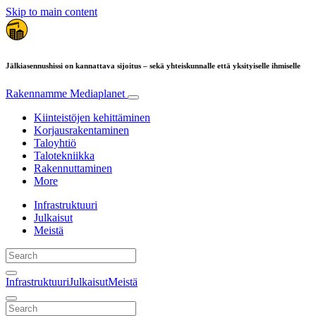
Skip to main content
Jälkiasennushissi on kannattava sijoitus – sekä yhteiskunnalle että yksityiselle ihmiselle
Rakennamme
Mediaplanet
Kiinteistöjen kehittäminen
Korjausrakentaminen
Taloyhtiö
Talotekniikka
Rakennuttaminen
More
Infrastruktuuri
Julkaisut
Meistä
Infrastruktuuri
Julkaisut
Meistä