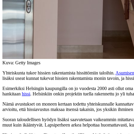
Kuva: Getty Images
Yhteiskunta tukee hissien rakentamista hissittömiin taloihin.
Asumisen 
lisäksi useat kunnat tukevat hissien rakentamista monin tavoin, ja his
Esimerkiksi Helsingin kaupungilla on jo vuodesta 2000 asti ollut oma
hankitaan
hissi
. Helsinkiin onkin projektin tuella rakennettu jo yli tuha
Nämä avustukset on moneen kertaan todettu yhteiskunnalle kannattav
arvioitu, että hissiavustus maksaa itsensä takaisin, jos yksikin ihmin
Suoran taloudellisen hyödyn lisäksi saavutetaan vaikeammin mitattava
muut kuin ikääntyvät. Lapsiperheen arkea helpottaa huomattavasti, kun