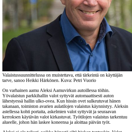
Valaistussuunnittelussa on muistettava, että tärkeintä on käyttäjän
tarve, sanoo Heikki Härkönen. Kuva: Petri Vuorio
On varhainen aamu Aleksi Aamuvirkun autoillessa töihin.
Yövalaistun parkkihallin valot syttyvät automaattisesti auton
lähestyessä hallin ulko-ovea. Kun hissin ovet sulkeutuvat hänen
takanaan, toimiston avarien aulatilojen valaistus käynnistyy. Aleksin
astellessa kohti portaita, askelmien valot syttyvät ja seuraavan
kerroksen käytävän valot kirkastuvat. Työtilojen valaistus tarkentuu
alueelle, johon hän laskee koneensa ja aloittaa päivän työt.