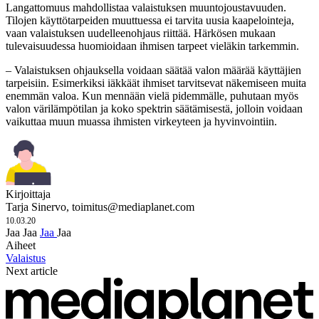
Langattomuus mahdollistaa valaistuksen muuntojoustavuuden.
Tilojen käyttötarpeiden muuttuessa ei tarvita uusia kaapelointeja,
vaan valaistuksen uudelleenohjaus riittää. Härkösen mukaan
tulevaisuudessa huomioidaan ihmisen tarpeet vieläkin tarkemmin.
– Valaistuksen ohjauksella voidaan säätää valon määrää käyttäjien
tarpeisiin. Esimerkiksi iäkkäät ihmiset tarvitsevat näkemiseen muita
enemmän valoa. Kun mennään vielä pidemmälle, puhutaan myös
valon värilämpötilan ja koko spektrin säätämisestä, jolloin voidaan
vaikuttaa muun muassa ihmisten virkeyteen ja hyvinvointiin.
Kirjoittaja
Tarja Sinervo,
toimitus@mediaplanet.com
10.03.20
Jaa
Jaa
Jaa
Jaa
Aiheet
Valaistus
Next article