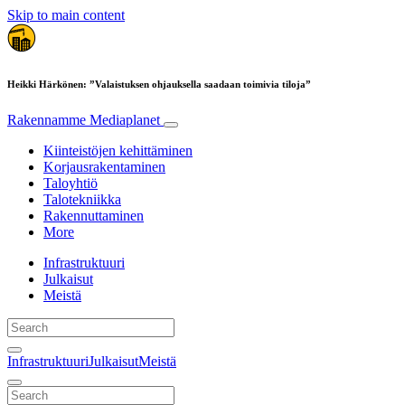
Skip to main content
Heikki Härkönen: ”Valaistuksen ohjauksella saadaan toimivia tiloja”
Rakennamme
Mediaplanet
Kiinteistöjen kehittäminen
Korjausrakentaminen
Taloyhtiö
Talotekniikka
Rakennuttaminen
More
Infrastruktuuri
Julkaisut
Meistä
Infrastruktuuri
Julkaisut
Meistä