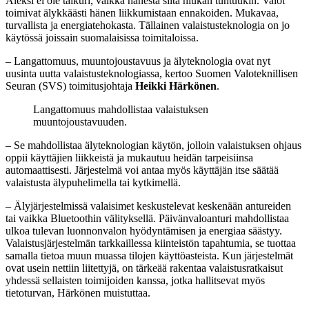
Aleksi ei ole taikuri, vaikka hänestä siltä hiukan tuntuukin. Valot
toimivat älykkäästi hänen liikkumistaan ennakoiden. Mukavaa,
turvallista ja energiatehokasta. Tällainen valaistusteknologia on jo
käytössä joissain suomalaisissa toimitaloissa.
– Langattomuus, muuntojoustavuus ja älyteknologia ovat nyt
uusinta uutta valaistusteknologiassa, kertoo Suomen Valoteknillisen
Seuran (SVS) toimitusjohtaja
Heikki Härkönen
.
Langattomuus mahdollistaa valaistuksen
muuntojoustavuuden.
– Se mahdollistaa älyteknologian käytön, jolloin valaistuksen ohjaus
oppii käyttäjien liikkeistä ja mukautuu heidän tarpeisiinsa
automaattisesti. Järjestelmä voi antaa myös käyttäjän itse säätää
valaistusta älypuhelimella tai kytkimellä.
– Älyjärjestelmissä valaisimet keskustelevat keskenään antureiden
tai vaikka Bluetoothin välityksellä. Päivänvaloanturi mahdollistaa
ulkoa tulevan luonnonvalon hyödyntämisen ja energiaa säästyy.
Valaistusjärjestelmän tarkkaillessa kiinteistön tapahtumia, se tuottaa
samalla tietoa muun muassa tilojen käyttöasteista. Kun järjestelmät
ovat usein nettiin liitettyjä, on tärkeää rakentaa valaistusratkaisut
yhdessä sellaisten toimijoiden kanssa, jotka hallitsevat myös
tietoturvan, Härkönen muistuttaa.