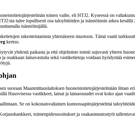
eistotietojärjestelmän toinen vaihe, eli HTJ2. Kyseessä on valtakunnal
HTJ2:sta tulee lopullisesti osa taloyhtiöiden ja isännöinnin arkea kesällä
uuttamalla isännöitsijällä.
ketietojen rakenteistamista yhtenäiseen muotoon. Tämä vaatii tarkkuutta,
erg
kertoo.
 löytyvät yhdestä paikasta ja että ohjelmisto toimii sujuvasti yhteen huo
ja ja osakkaan lainavastuita sekä vastiketietoja voidaan hyödyntää esimer
ötyjä.
pohjan
misen suoraan Maanmittauslaitoksen huoneistotietojärjestelmään ilman eri
, sillä Hausvisessa vastikkeet, lainat ja lainaosuudet ovat koko ajan vaa
llintaan. Se on kokonaisvaltainen kunnossapitojärjestelmä taloyhtiöide
. Korjaushankkeet, toimenpidesuositukset ja osakasmuutostyöt tallentuva