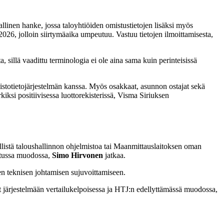
linen hanke, jossa taloyhtiöiden omistustietojen lisäksi myös
 2026, jolloin siirtymäaika umpeutuu. Vastuu tietojen ilmoittamisesta,
 sillä vaadittu terminologia ei ole aina sama kuin perinteisissä
neistotietojärjestelmän kanssa. Myös osakkaat, asunnon ostajat sekä
kiksi positiivisessa luottorekisterissä, Visma Siriuksen
llistä taloushallinnon ohjelmistoa tai Maanmittauslaitoksen oman
ditussa muodossa,
Simo Hirvonen
jatkaa.
n teknisen johtamisen sujuvoittamiseen.
t järjestelmään vertailukelpoisessa ja HTJ:n edellyttämässä muodossa,