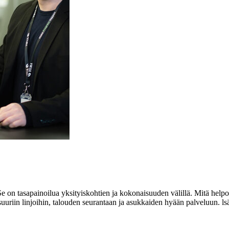
 Se on tasapainoilua yksityiskohtien ja kokonaisuuden välillä. Mitä help
n suuriin linjoihin, talouden seurantaan ja asukkaiden hyään palveluun. 