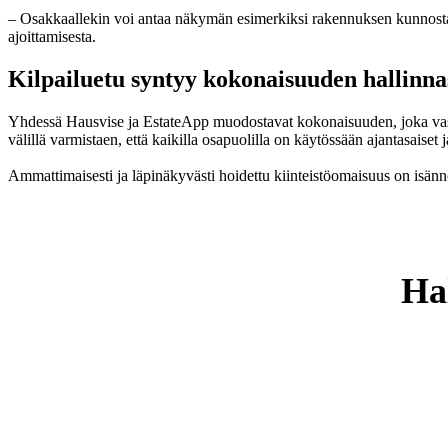
– Osakkaallekin voi antaa näkymän esimerkiksi rakennuksen kunnosta, 
ajoittamisesta.
Kilpailuetu syntyy kokonaisuuden hallinna
Yhdessä Hausvise ja EstateApp muodostavat kokonaisuuden, joka vastaa
välillä varmistaen, että kaikilla osapuolilla on käytössään ajantasaiset j
Ammattimaisesti ja läpinäkyvästi hoidettu kiinteistöomaisuus on isännöi
Ha