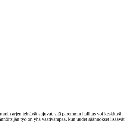
ommin arjen tehtävät sujuvat, sitä paremmin hallitus voi keskittyä
lsännöitsijän työ on yhä vaativampaa, kun uudet säännokset lisäävät