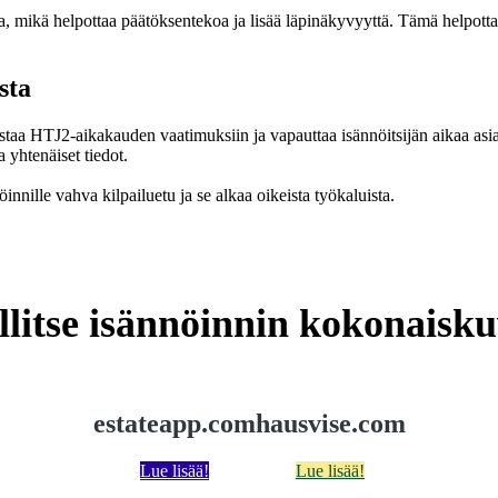
mikä helpottaa päätöksentekoa ja lisää läpinäkyvyyttä. Tämä helpottaa
sta
 HTJ2-aikakauden vaatimuksiin ja vapauttaa isännöitsijän aikaa asiantu
a yhtenäiset tiedot.
nnille vahva kilpailuetu ja se alkaa oikeista työkaluista.
llitse isännöinnin kokonaisku
estateapp.com
hausvise.com
Lue lisää!
Lue lisää!