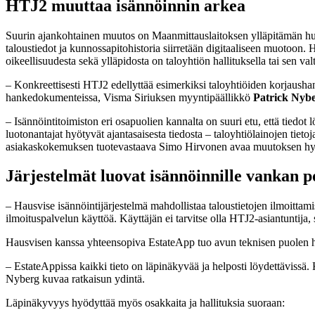
HTJ2 muuttaa isännöinnin arkea
Suurin ajankohtainen muutos on Maanmittauslaitoksen ylläpitämän huon
taloustiedot ja kunnossapitohistoria siirretään digitaaliseen muotoon. 
oikeellisuudesta sekä ylläpidosta on taloyhtiön hallituksella tai sen valt
– Konkreettisesti HTJ2 edellyttää esimerkiksi taloyhtiöiden korjaushan
hankedokumenteissa, Visma Siriuksen myyntipäällikkö
Patrick Nyb
– Isännöintitoimiston eri osapuolien kannalta on suuri etu, että tiedot
luotonantajat hyötyvät ajantasaisesta tiedosta – taloyhtiölainojen tieto
asiakaskokemuksen tuotevastaava Simo Hirvonen avaa muutoksen hy
Järjestelmät luovat isännöinnille vankan 
– Hausvise isännöintijärjestelmä mahdollistaa taloustietojen ilmoitta
ilmoituspalvelun käyttöä. Käyttäjän ei tarvitse olla HTJ2-asiantuntija
Hausvisen kanssa yhteensopiva EstateApp tuo avun teknisen puolen ha
– EstateAppissa kaikki tieto on läpinäkyvää ja helposti löydettävissä
Nyberg kuvaa ratkaisun ydintä.
Läpinäkyvyys hyödyttää myös osakkaita ja hallituksia suoraan: