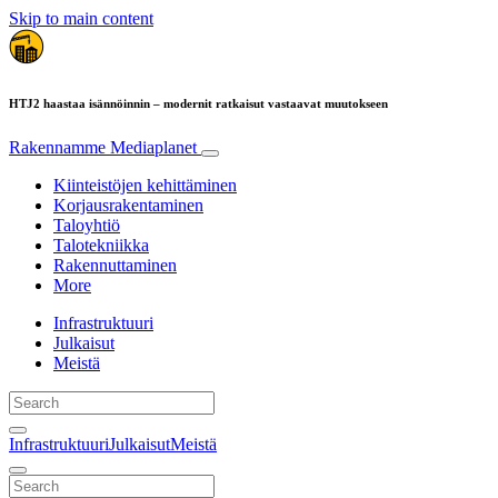
Skip to main content
HTJ2 haastaa isännöinnin – modernit ratkaisut vastaavat muutokseen
Rakennamme
Mediaplanet
Kiinteistöjen kehittäminen
Korjausrakentaminen
Taloyhtiö
Talotekniikka
Rakennuttaminen
More
Infrastruktuuri
Julkaisut
Meistä
Infrastruktuuri
Julkaisut
Meistä