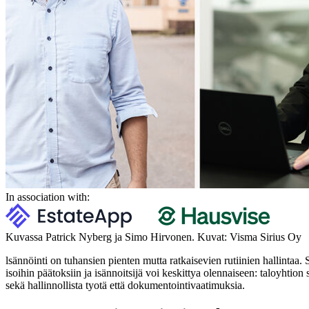
In association with:
Kuvassa Patrick Nyberg ja Simo Hirvonen. Kuvat: Visma Sirius Oy
lsännöinti on tuhansien pienten mutta ratkaisevien rutiinien hallintaa.
isoihin päätoksiin ja isännoitsijä voi keskittya olennaiseen: taloyhtio
sekä hallinnollista tyotä että dokumentointivaatimuksia.