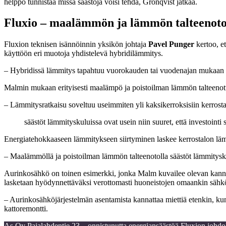
helppo tunnistaa missä säästöjä voisi tehdä, Grönqvist jatkaa.
Fluxio – maalämmön ja lämmön talteenoton
Fluxion teknisen isännöinnin yksikön johtaja
Pavel Punger
kertoo, e
käyttöön eri muotoja yhdistelevä hybridilämmitys.
– Hybridissä lämmitys tapahtuu vuorokauden tai vuodenajan mukaan e
Malmin mukaan erityisesti maalämpö ja poistoilman lämmön talteenott
– Lämmitysratkaisu soveltuu useimmiten yli kaksikerroksisiin kerrostal
säästöt lämmityskuluissa ovat usein niin suuret, että investoin
Energiatehokkaaseen lämmitykseen siirtyminen laskee kerrostalon läm
– Maalämmöllä ja poistoilman lämmön talteenotolla säästöt lämmitysku
Aurinkosähkö on toinen esimerkki, jonka Malm kuvailee olevan kannat
lasketaan hyödynnettäväksi verottomasti huoneistojen omaankin sähk
– Aurinkosähköjärjestelmän asentamista kannattaa miettiä etenkin, kun t
kattoremontti.
As Oy Pajalahdentie 23 – onnistunutta energiansäästöä Fluxion johdo