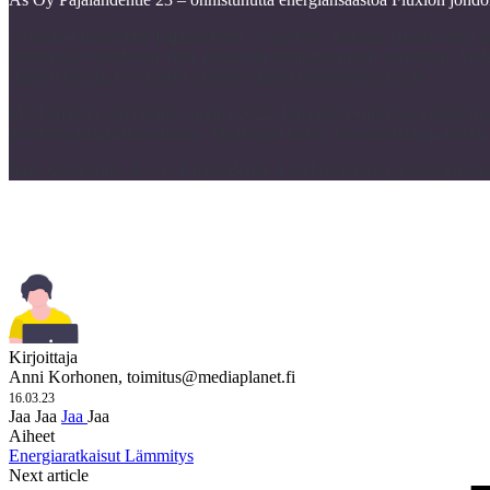
”Asunto-Osakeyhtiö Pajalahdentie 23 perehtyi joitakin vuosia sitten 
suihkupäät vaihdettiin vettä säästäviin ekologisempiin versioihin. Ved
suihkuvedestä, eli saimme samalla säästöjä lämmitykseenkin.
Maalämpöön siirryimme vuonna 2022. Isännöinti toimi tässä aktiivisesti
toteutettu maalämpöratkaisu. Maalämpö laskee kustannuksia ja nosta
Juho Järvikuona, As Oy Pajalahdentie 23:n Hallituksen puheenjohtaja
Kirjoittaja
Anni Korhonen,
toimitus@mediaplanet.fi
16.03.23
Jaa
Jaa
Jaa
Jaa
Aiheet
Energiaratkaisut
Lämmitys
Next article