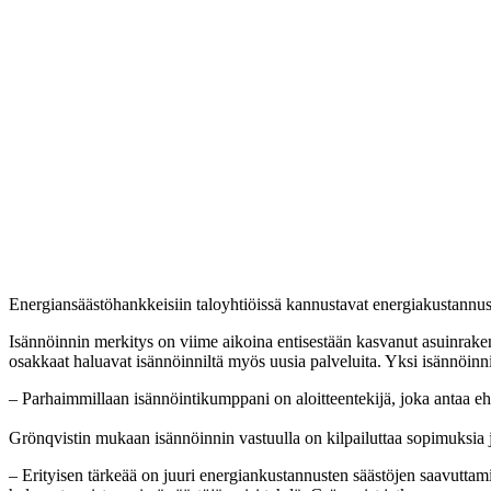
Energiansäästöhankkeisiin taloyhtiöissä kannustavat energiakustannus
Isännöinnin merkitys on viime aikoina entisestään kasvanut asuinr
osakkaat haluavat isännöinniltä myös uusia palveluita. Yksi isännöinn
– Parhaimmillaan isännöintikumppani on aloitteentekijä, joka antaa ehd
Grönqvistin mukaan isännöinnin vastuulla on kilpailuttaa sopimuksia ja 
– Erityisen tärkeää on juuri energiankustannusten säästöjen saavutta