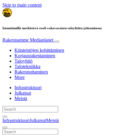
Skip to main content
Isännöinnillä merkittävä rooli vakavaraisen taloyhtiön johtamisessa
Rakennamme
Mediaplanet
Kiinteistöjen kehittäminen
Korjausrakentaminen
Taloyhtiö
Talotekniikka
Rakennuttaminen
More
Infrastruktuuri
Julkaisut
Meistä
Infrastruktuuri
Julkaisut
Meistä