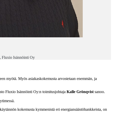
i, Fluxio Isännöinti Oy
rpeen myötä. Myös asiakaskokemusta arvostetaan enemmän, ja
sto Fluxio Isännöinti Oy:n toimitusjohtaja
Kalle Grönqvist
sanoo.
 ytimessä.
on käytännön kokemusta kymmenistä eri energiansäästöhankkeista, on