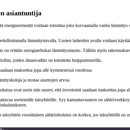
 asiantuntija
ttä energiaremontti voidaan toteuttaa joko korvaamalla vanha lämmitys s
dullisimmalla lämmitystavalla. Uusien laitteiden avulla voidaan käyt
o on erittäin energiatehokas lämmitysmuoto. Tällöin myös rakennuksest
oihin, joiden ilmanvaihto on toteutettu huippuimureilla.
ti saadaan maksettua jopa alle kymmenessä vuodessa
mityskuluja ja nostaa asuntojen arvoa.
luissa ovat usein niin suuret, että investointi saadaan maksettua jop
tavaa useimmille taloyhtiöille. Syy kannattavuuteen on sähköverkkoyh
önkulutukseen.
aloyhtiön vuosittainen sähkönkulutus on korkea, jos taloyhtiöllä on useit
lla