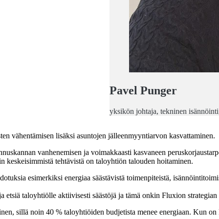
Pavel Punger
yksikön johtaja, tekninen isännöint
ten vähentämisen lisäksi asuntojen jälleenmyyntiarvon kasvattaminen.
akennuskannan vanhenemisen ja voimakkaasti kasvaneen peruskorjausta
in keskeisimmistä tehtävistä on taloyhtiön talouden hoitaminen.
otuksia esimerkiksi energiaa säästävistä toimenpiteistä, isännöintitoimi
etsiä taloyhtiölle aktiivisesti säästöjä ja tämä onkin Fluxion strategian
minen, sillä noin 40 % taloyhtiöiden budjetista menee energiaan. Kun 