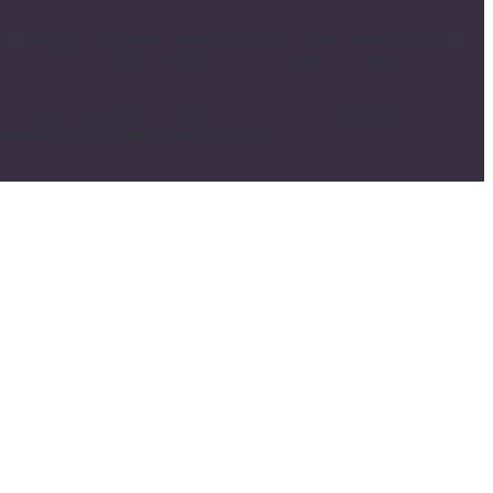
a ja Fluxion toteuttamaa tutkimushanketta. Talon kaikkien suihkujen
 säästö oli 10 %. Lisäksi säästö tuli nimenomaan lämpimästä
tavia, ja lopputulos oikein onnistunut: hyvin kilpailutettu ja
unsa ilmastonmuutoksen ehkäisemisessä.”