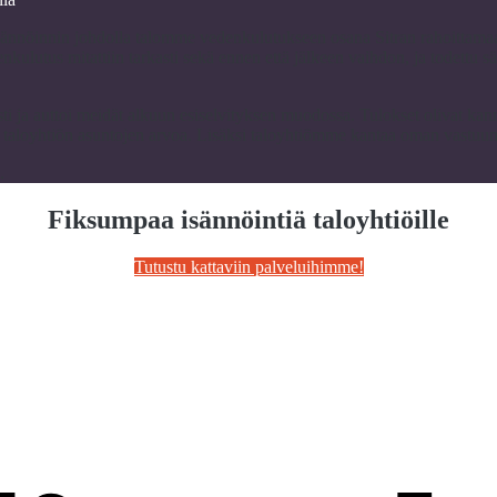
isännöinnin johdolla talomme vedenkulutukseen osana Sitran rahoittama
enkulutus mitattiin tarkasti sekä ennen että jälkeen vaihdon, ja todettu
 ja auttoi meidät alkuun esiselvityksen muodossa. Tulokset olivat kannus
a taloyhtiön asuntojen arvoa. Lisäksi taloyhtiömme kantaa oman vastu
.
Fiksumpaa isännöintiä taloyhtiöille
Tutustu kattaviin palveluihimme!