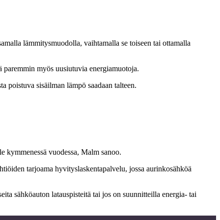
amalla lämmitysmuodolla, vaihtamalla se toiseen tai ottamalla
tää paremmin myös uusiutuvia energiamuotoja.
a poistuva sisäilman lämpö saadaan talteen.
a alle kymmenessä vuodessa, Malm sanoo.
tiöiden tarjoama hyvityslaskentapalvelu, jossa aurinkosähköä
a sähköauton latauspisteitä tai jos on suunnitteilla energia- tai