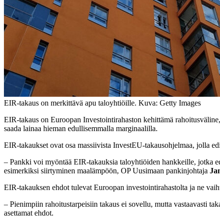
EIR-takaus on merkittävä apu taloyhtiöille. Kuva: Getty Images
EIR-takaus on Euroopan Investointirahaston kehittämä rahoitusväline, 
saada lainaa hieman edullisemmalla marginaalilla.
EIR-takaukset ovat osa massiivista InvestEU-takausohjelmaa, jolla ed
– Pankki voi myöntää EIR-takauksia taloyhtiöiden hankkeille, jotka ed
esimerkiksi siirtyminen maalämpöön, OP Uusimaan pankinjohtaja
Ja
EIR-takauksen ehdot tulevat Euroopan investointirahastolta ja ne vai
– Pienimpiin rahoitustarpeisiin takaus ei sovellu, mutta vastaavasti 
asettamat ehdot.