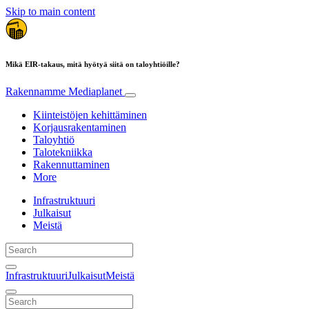
Skip to main content
Mikä EIR-takaus, mitä hyötyä siitä on taloyhtiöille?
Rakennamme
Mediaplanet
Kiinteistöjen kehittäminen
Korjausrakentaminen
Taloyhtiö
Talotekniikka
Rakennuttaminen
More
Infrastruktuuri
Julkaisut
Meistä
Infrastruktuuri
Julkaisut
Meistä