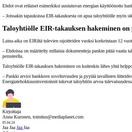
Ehdot ovat erilaiset esimerkiksi uusiutuvan energian käyttöönotto ha
– Joissakin tapauksissa EIR-takauksesta on apua taloyhtiöille myös siks
Taloyhtiölle EIR-takauksen hakeminen on 
Laina-aika on EIRiltä tulevien rajoitteiden vuoksi korkeintaan 12 vuott
– Ehdoissa on määritelty millaisia dokumentteja pankin pitää vaatia 
perusteella.
Taloyhtiölle EIR-takauksen hakeminen on kuitenkin lähes yhtä helppoa
– Pankki arvioi hankkeen soveltuvuuden ja pyytää tavallisten liitteide
Energiatehokkuusinvestoinnit tukevat taloyhtiön arvoa tulevaisuudes
Kirjoittaja
Anna Kuronen,
toimitus@mediaplanet.com
05.04.24
Jaa
Jaa
Jaa
Jaa