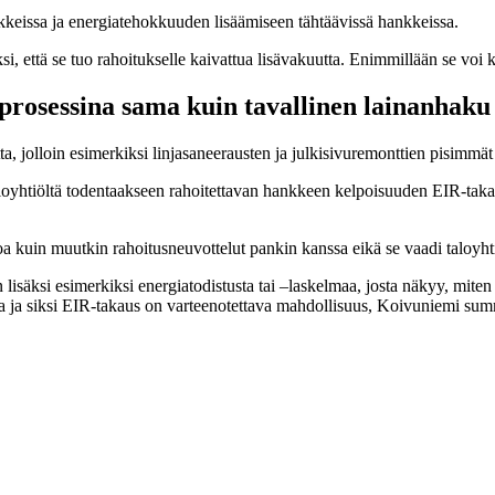
nkkeissa ja energiatehokkuuden lisäämiseen tähtäävissä hankkeissa.
i, että se tuo rahoitukselle kaivattua lisävakuutta. Enimmillään se voi 
prosessina sama kuin tavallinen lainanhak
a, jolloin esimerkiksi linjasaneerausten ja julkisivuremonttien pisimmät
taloyhtiöltä todentaakseen rahoitettavan hankkeen kelpoisuuden EIR-tak
 kuin muutkin rahoitusneuvottelut pankin kanssa eikä se vaadi taloyhti
n lisäksi esimerkiksi energiatodistusta tai –laskelmaa, josta näkyy, mit
sa ja siksi EIR-takaus on varteenotettava mahdollisuus, Koivuniemi su