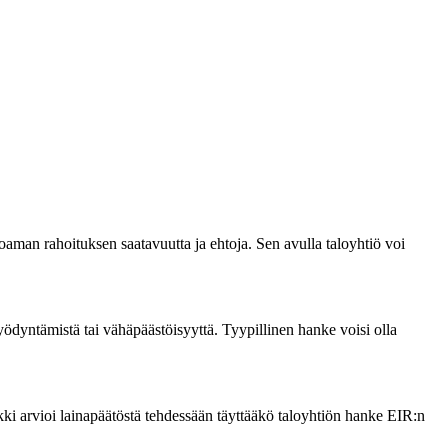
oaman rahoituksen saatavuutta ja ehtoja. Sen avulla taloyhtiö voi
.
ödyntämistä tai vähäpäästöisyyttä. Tyypillinen hanke voisi olla
kki arvioi lainapäätöstä tehdessään täyttääkö taloyhtiön hanke EIR:n