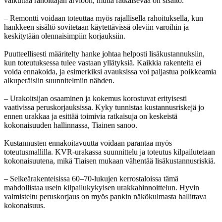
vaikuttaa rahoittajan arvioon, mutta ratkaisevaa on sisältö.
– Remontti voidaan toteuttaa myös rajallisella rahoituksella, kun
hankkeen sisältö sovitetaan käytettävissä oleviin varoihin ja
keskitytään olennaisimpiin korjauksiin.
Puutteellisesti määritelty hanke johtaa helposti lisäkustannuksiin,
kun toteutuksessa tulee vastaan yllätyksiä. Kaikkia rakenteita ei
voida ennakoida, ja esimerkiksi avauksissa voi paljastua poikkeamia
alkuperäisiin suunnitelmiin nähden.
– Urakoitsijan osaaminen ja kokemus korostuvat erityisesti
vaativissa peruskorjauksissa. Kyky tunnistaa kustannusriskejä jo
ennen urakkaa ja esittää toimivia ratkaisuja on keskeistä
kokonaisuuden hallinnassa, Tiainen sanoo.
Kustannusten ennakoitavuutta voidaan parantaa myös
toteutusmallilla. KVR-urakassa suunnittelu ja toteutus kilpailutetaan
kokonaisuutena, mikä Tiaisen mukaan vähentää lisäkustannusriskiä.
– Selkeärakenteisissa 60–70-lukujen kerrostaloissa tämä
mahdollistaa usein kilpailukykyisen urakkahinnoittelun. Hyvin
valmisteltu peruskorjaus on myös pankin näkökulmasta hallittava
kokonaisuus.