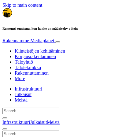
Skip to main content
Remontti onnistuu, kun hanke on määritelty oikein
Rakennamme
Mediaplanet
Kiinteistöjen kehittäminen
Korjausrakentaminen
Taloyhtiö
Talotekniikka
Rakennuttaminen
More
Infrastruktuuri
Julkaisut
Meistä
Infrastruktuuri
Julkaisut
Meistä