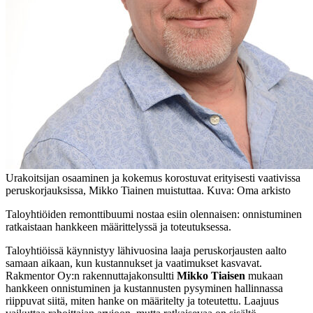
Urakoitsijan osaaminen ja kokemus korostuvat erityisesti vaativissa
peruskorjauksissa, Mikko Tiainen muistuttaa. Kuva: Oma arkisto
Taloyhtiöiden remonttibuumi nostaa esiin olennaisen: onnistuminen
ratkaistaan hankkeen määrittelyssä ja toteutuksessa.
Taloyhtiöissä käynnistyy lähivuosina laaja peruskorjausten aalto
samaan aikaan, kun kustannukset ja vaatimukset kasvavat.
Rakmentor Oy:n rakennuttajakonsultti
Mikko Tiaisen
mukaan
hankkeen onnistuminen ja kustannusten pysyminen hallinnassa
riippuvat siitä, miten hanke on määritelty ja toteutettu. Laajuus