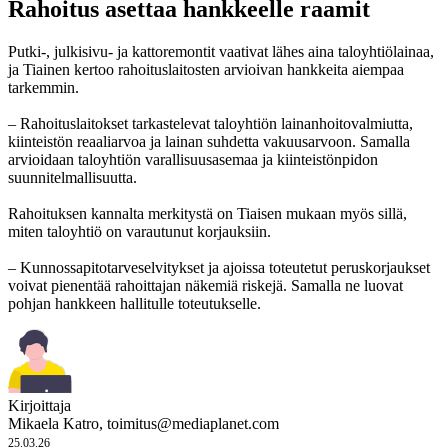
Rahoitus asettaa hankkeelle raamit
Putki-, julkisivu- ja kattoremontit vaativat lähes aina taloyhtiölainaa,
ja Tiainen kertoo rahoituslaitosten arvioivan hankkeita aiempaa
tarkemmin.
– Rahoituslaitokset tarkastelevat taloyhtiön lainanhoitovalmiutta,
kiinteistön reaaliarvoa ja lainan suhdetta vakuusarvoon. Samalla
arvioidaan taloyhtiön varallisuusasemaa ja kiinteistönpidon
suunnitelmallisuutta.
Rahoituksen kannalta merkitystä on Tiaisen mukaan myös sillä,
miten taloyhtiö on varautunut korjauksiin.
– Kunnossapitotarveselvitykset ja ajoissa toteutetut peruskorjaukset
voivat pienentää rahoittajan näkemiä riskejä. Samalla ne luovat
pohjan hankkeen hallitulle toteutukselle.
Kirjoittaja
Mikaela Katro,
toimitus@mediaplanet.com
25.03.26