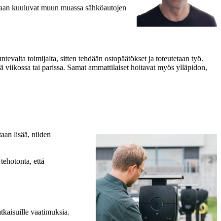
imaan kuuluvat muun muassa sähköautojen
valta toimijalta, sitten tehdään ostopäätökset ja toteutetaan työ.
sä viikossa tai parissa. Samat ammattilaiset hoitavat myös ylläpidon,
aan lisää, niiden
tehotonta, että
atkaisuille vaatimuksia.