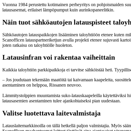
Vuonna 1984 perustettu kotimainen perheyritys on pohjoismaiden su
latausasemat, erilaiset lämpöpumput kuin aurinkopaneelitkin.
Näin tuot sähköautojen latauspisteet taloy
Sähköautojen latauspaikkojen lisääminen taloyhtiöön etenee kuten mikä 
Scanofficen latauspartneriketjun avulla projekti etenee sujuvasti karto
joten ratkaisu on taloyhtiölle huoleton.
Latausinfran voi rakentaa vaiheittain
Kaikkia taloyhtiön parkkipaikkoja ei tarvitse sähköistää heti. Tyypillis
– Jos joudutaan tekemään maatöitä tai kaivamaan kaapeleita, suosittele
asentaminen on helppoa, Rissanen neuvoo.
Lämmitystolppien muuntamista suko-latauskaapeleilla käytettäviksi hidas
latausasemien asentaminen tulee ajankohtaiseksi pian uudestaan.
Valitse luotettava laitevalmistaja
Latauslaitemarkkinoilla on tällä hetkellä paljon valmistajia. Myös säänte
Scanofficen maahantuomat laitteet täyttävät aina ajantasaiset viranom