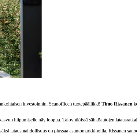
jankohtaisen investoinnin. Scanofficen tuotepäällikkö
Timo Rissanen
k
kasvun hiipumiselle näy loppua. Taloyhtiöissä sähköautojen latausratkais
 Lisäksi latausmahdollisuus on plussaa asuntomarkkinoilla, Rissanen sano