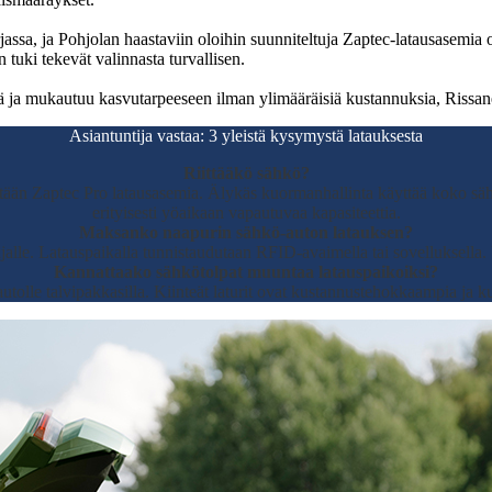
assa, ja Pohjolan haastaviin oloihin suunniteltuja Zaptec-latausasemia 
tuki tekevät valinnasta turvallisen.
iä ja mukautuu kasvutarpeeseen ilman ylimääräisiä kustannuksia, Rissa
Asiantuntija vastaa: 3 yleistä kysymystä latauksesta
Riittääkö sähkö?
etään Zaptec Pro latausasemia. Älykäs kuormanhallinta käyttää koko säh
erityisesti yöaikaan vapautuvaa kapasiteettia.
Maksanko naapurin sähkö-auton latauksen?
ajalle. Latauspaikalla tunnistaudutaan RFID-avaimella tai sovelluksella
Kannattaako sähkötolpat muuntaa latauspaikoiksi?
autolle talvipakkasilla. Kiinteät laturit ovat kustannustehokkaampia ja ku