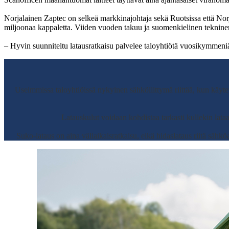
Norjalainen Zaptec on selkeä markkinajohtaja sekä Ruotsissa että Norj
miljoonaa kappaletta. Viiden vuoden takuu ja suomenkielinen tekninen 
– Hyvin suunniteltu latausratkaisu palvelee taloyhtiötä vuosikymmen
Useimmissa taloyhtiöissä nykyinen sähköliittymä riittää, kun käyt
Latauskulut voidaan kohdistaa tarkasti kullekin lata
Suko-lataus on aina väliaikaisratkaisu, eikä hidaslataus riitä sähkö