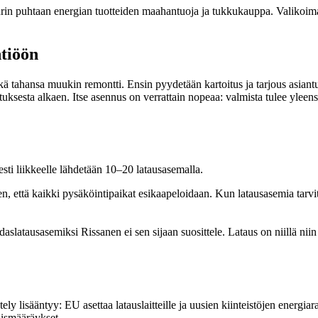
urin puhtaan energian tuotteiden maahantuoja ja tukkukauppa. Valiko
htiöön
tahansa muukin remontti. Ensin pyydetään kartoitus ja tarjous asiantunte
ituksesta alkaen. Itse asennus on verrattain nopeaa: valmista tulee yleen
esti liikkeelle lähdetään 10–20 latausasemalla.
n, että kaikki pysäköintipaikat esikaapeloidaan. Kun latausasemia tarvit
latausasemiksi Rissanen ei sen sijaan suosittele. Lataus on niillä niin 
ly lisääntyy: EU asettaa latauslaitteille ja uusien kiinteistöjen energiar
aismääräykset.