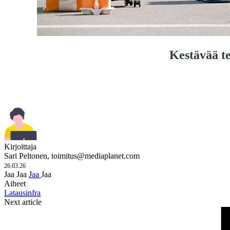
Kestävää t
Kirjoittaja
Sari Peltonen,
toimitus@mediaplanet.com
26.03.26
Jaa
Jaa
Jaa
Jaa
Aiheet
Latausinfra
Next article