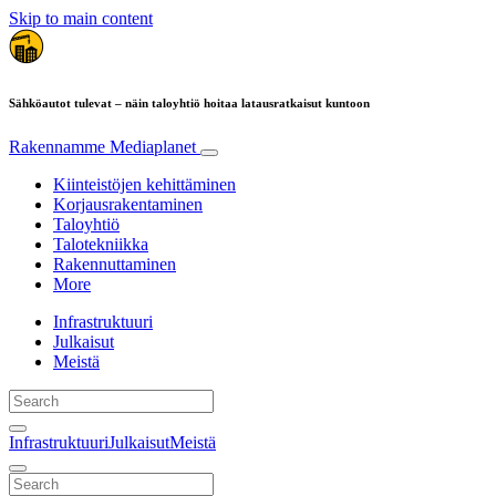
Skip to main content
Sähköautot tulevat – näin taloyhtiö hoitaa latausratkaisut kuntoon
Rakennamme
Mediaplanet
Kiinteistöjen kehittäminen
Korjausrakentaminen
Taloyhtiö
Talotekniikka
Rakennuttaminen
More
Infrastruktuuri
Julkaisut
Meistä
Infrastruktuuri
Julkaisut
Meistä