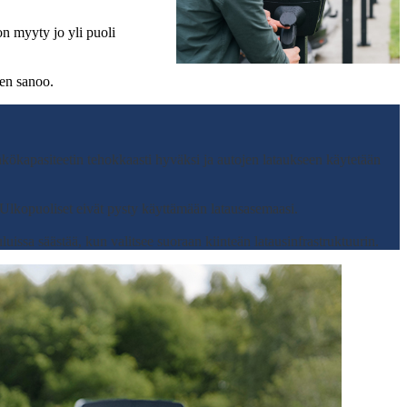
on myyty jo yli puoli
nen sanoo.
kökapasiteetin tehokkaasti hyväksi ja autojen lataukseen käytetään
. Ulkopuoliset eivät pysty käyttämään latausasemaasi.
luissa säästää, kun valitsee suoraan kiinteän latausinfrastruktuurin.