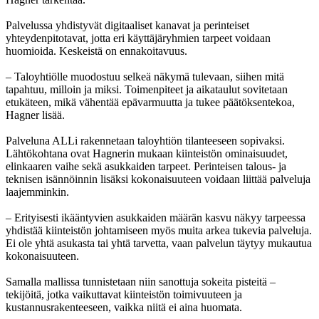
Palvelussa yhdistyvät digitaaliset kanavat ja perinteiset
yhteydenpitotavat, jotta eri käyttäjäryhmien tarpeet voidaan
huomioida. Keskeistä on ennakoitavuus.
– Taloyhtiölle muodostuu selkeä näkymä tulevaan, siihen mitä
tapahtuu, milloin ja miksi. Toimenpiteet ja aikataulut sovitetaan
etukäteen, mikä vähentää epävarmuutta ja tukee päätöksentekoa,
Hagner lisää.
Palveluna ALLi rakennetaan taloyhtiön tilanteeseen sopivaksi.
Lähtökohtana ovat Hagnerin mukaan kiinteistön ominaisuudet,
elinkaaren vaihe sekä asukkaiden tarpeet. Perinteisen talous- ja
teknisen isännöinnin lisäksi kokonaisuuteen voidaan liittää palveluja
laajemminkin.
– Erityisesti ikääntyvien asukkaiden määrän kasvu näkyy tarpeessa
yhdistää kiinteistön johtamiseen myös muita arkea tukevia palveluja.
Ei ole yhtä asukasta tai yhtä tarvetta, vaan palvelun täytyy mukautua
kokonaisuuteen.
Samalla mallissa tunnistetaan niin sanottuja sokeita pisteitä –
tekijöitä, jotka vaikuttavat kiinteistön toimivuuteen ja
kustannusrakenteeseen, vaikka niitä ei aina huomata.