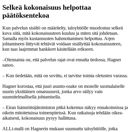
Selkeä kokonaisuus helpottaa
päätöksentekoa
Kun palvelun sisältö on määritelty, taloyhtiölle muodostuu selkeä
kuva siitä, mitä kokonaisuuteen kuuluu ja miten sitä johdetaan.
Samalla myös kustannusten hahmottaminen helpottuu. Arjen
johtamiseen liittyvät tehtävät voidaan sisällyttää kokonaisuuteen,
kun taas laajemmat hankkeet käsitellään erikseen.
–Olennaista on, että palvelun rajat ovat ennalta tiedossa, Hagner
sanoo.
– Kun tiedetään, mitä on sovittu, ei tarvitse toimia oletusten varassa.
Hagner korostaa, että juuri asunto-osake on monelle suomalaiselle
suurin yksittäinen omaisuuserä, jonka arvo säilyy vain
suunnitelmallisella johtamisella.
– Eiran Isännöitsijätoimiston pitkä kokemus näkyy ennakoinnissa ja
oikein mitoitetuissa toimenpiteissä. Kun ratkaisuja tehdään oikea-
aikaisesti, kokonaisuus pysyy hallittuna.
ALLi-malli on Hagnerin mukaan suunnattu taloyhtiöille, jotka