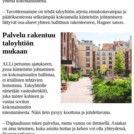
yhtenä kokonaisuutena.
– Tavoitteenamme on tehdä taloyhtiön arjesta ennakoitavampaa ja
päätöksenteosta selkeämpää kokoamalla kiinteistön johtamiseen
liittyvät osa-alueet yhteen hallittuun rakenteeseen, Hagner sanoo.
Palvelu rakentuu
taloyhtiön
mukaan
ALLi perustuu ajatukseen,
jossa kiinteistön johtaminen
on kokonaisuuden hallintaa,
ei irrallisten tehtävien
hoitamista. Taloyhtiölle
nimetään vastuuhenkilö,
joka tuntee kohteen ja
vastaa sovitun
kokonaisuuden
toteutumisesta. Näin tieto pysyy koottuna ja johdettavana.
– Digitaalisuus tukee palvelua, mutta vastuu on ihmisellä. Asiakas
on aina tietoinen, kuka asioita hoitaa ja kehen voi olla yhteydessä,
Hagner tarkentaa.