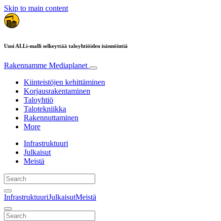
Skip to main content
Uusi ALLi-malli selkeyttää taloyhtiöiden isännöintiä
Rakennamme
Mediaplanet
Kiinteistöjen kehittäminen
Korjausrakentaminen
Taloyhtiö
Talotekniikka
Rakennuttaminen
More
Infrastruktuuri
Julkaisut
Meistä
Infrastruktuuri
Julkaisut
Meistä