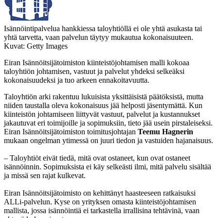
Isännöintipalvelua hankkiessa taloyhtiöllä ei ole yhtä asukasta tai
yhtä tarvetta, vaan palvelun täytyy mukautua kokonaisuuteen.
Kuvat: Getty Images
Eiran Isännöitsijätoimiston kiinteistöjohtamisen malli kokoaa
taloyhtiön johtamisen, vastuut ja palvelut yhdeksi selkeäksi
kokonaisuudeksi ja tuo arkeen ennakoitavuutta.
Taloyhtiön arki rakentuu lukuisista yksittäisistä päätöksistä, mutta
niiden taustalla oleva kokonaisuus jää helposti jäsentymättä. Kun
kiinteistön johtamiseen liittyvät vastuut, palvelut ja kustannukset
jakautuvat eri toimijoille ja sopimuksiin, tieto jää usein pirstaleiseksi.
Eiran Isännöitsijätoimiston toimitusjohtajan
Teemu Hagnerin
mukaan ongelman ytimessä on juuri tiedon ja vastuiden hajanaisuus.
– Taloyhtiöt eivät tiedä, mitä ovat ostaneet, kun ovat ostaneet
isännöinnin. Sopimuksista ei käy selkeästi ilmi, mitä palvelu sisältää
ja missä sen rajat kulkevat.
Eiran Isännöitsijätoimisto on kehittänyt haasteeseen ratkaisuksi
ALLi-palvelun. Kyse on yrityksen omasta kiinteistöjohtamisen
mallista, jossa isännöintiä ei tarkastella irrallisina tehtävinä, vaan