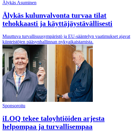
Älykäs Asuminen
Älykäs kulunvalvonta turvaa tilat
tehokkaasti ja käyttäjäystävällisesti
Muuttuva turvallisuusympäristö ja EU-sääntelyn vaatimukset ajavat
kiinteistöjen pääsynhallinnan nykyaikaistamista.
Sponsoroitu
iLOQ tekee taloyhtiöiden arjesta
helpompaa ja turvallisempaa