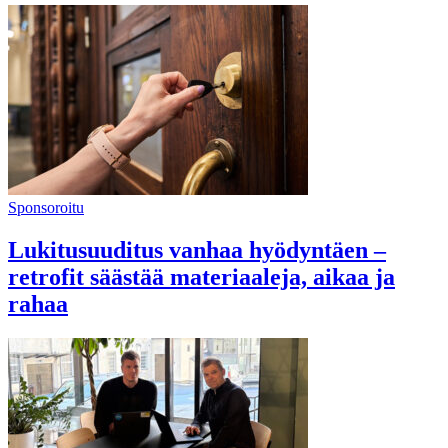
Sponsoroitu
Lukitusuuditus vanhaa hyödyntäen –
retrofit säästää materiaaleja, aikaa ja
rahaa