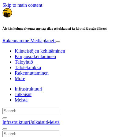
Skip to main content
Älykäs kulunvalvonta turvaa tilat tehokkaasti ja käyttäjäystävällisesti
Rakennamme
Mediaplanet
Kiinteistöjen kehittäminen
Korjausrakentaminen
Taloyhtiö
Talotekniikka
Rakennuttaminen
More
Infrastruktuuri
Julkaisut
Meistä
Infrastruktuuri
Julkaisut
Meistä