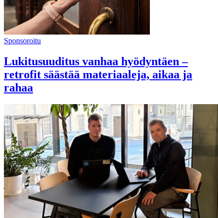
Sponsoroitu
Lukitusuuditus vanhaa hyödyntäen –
retrofit säästää materiaaleja, aikaa ja
rahaa