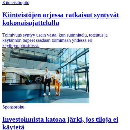
Kiinteistönpito
Kiinteistöjen arjessa ratkaisut syntyvät
kokonaisajattelulla
Toimivuus syntyy usein vasta, kun suunnittelu, toteutus ja
käytännön tarpeet saadaan toimimaan yhdessä eri
käyttöympäristöissä.
Sponsoroitu
Investoinnista katoaa järki, jos tiloja ei
käytetä