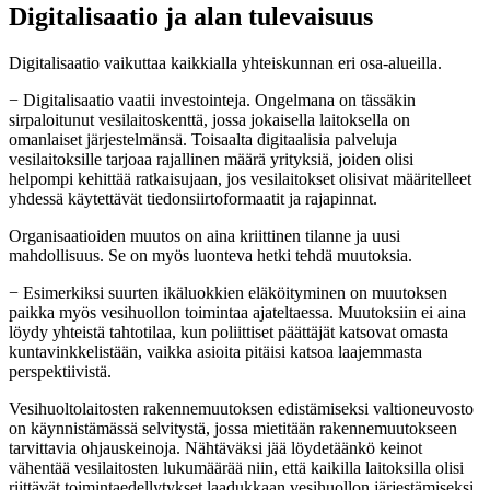
Digitalisaatio ja alan tulevaisuus
Digitalisaatio vaikuttaa kaikkialla yhteiskunnan eri osa-alueilla.
− Digitalisaatio vaatii investointeja. Ongelmana on tässäkin
sirpaloitunut vesilaitoskenttä, jossa jokaisella laitoksella on
omanlaiset järjestelmänsä. Toisaalta digitaalisia palveluja
vesilaitoksille tarjoaa rajallinen määrä yrityksiä, joiden olisi
helpompi kehittää ratkaisujaan, jos vesilaitokset olisivat määritelleet
yhdessä käytettävät tiedonsiirtoformaatit ja rajapinnat.
Organisaatioiden muutos on aina kriittinen tilanne ja uusi
mahdollisuus. Se on myös luonteva hetki tehdä muutoksia.
− Esimerkiksi suurten ikäluokkien eläköityminen on muutoksen
paikka myös vesihuollon toimintaa ajateltaessa. Muutoksiin ei aina
löydy yhteistä tahtotilaa, kun poliittiset päättäjät katsovat omasta
kuntavinkkelistään, vaikka asioita pitäisi katsoa laajemmasta
perspektiivistä.
Vesihuoltolaitosten rakennemuutoksen edistämiseksi valtioneuvosto
on käynnistämässä selvitystä, jossa mietitään rakennemuutokseen
tarvittavia ohjauskeinoja. Nähtäväksi jää löydetäänkö keinot
vähentää vesilaitosten lukumäärää niin, että kaikilla laitoksilla olisi
riittävät toimintaedellytykset laadukkaan vesihuollon järjestämiseksi.