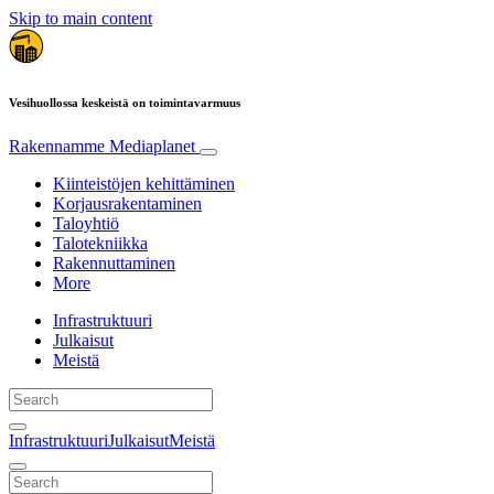
Skip to main content
Vesihuollossa keskeistä on toimintavarmuus
Rakennamme
Mediaplanet
Kiinteistöjen kehittäminen
Korjausrakentaminen
Taloyhtiö
Talotekniikka
Rakennuttaminen
More
Infrastruktuuri
Julkaisut
Meistä
Infrastruktuuri
Julkaisut
Meistä