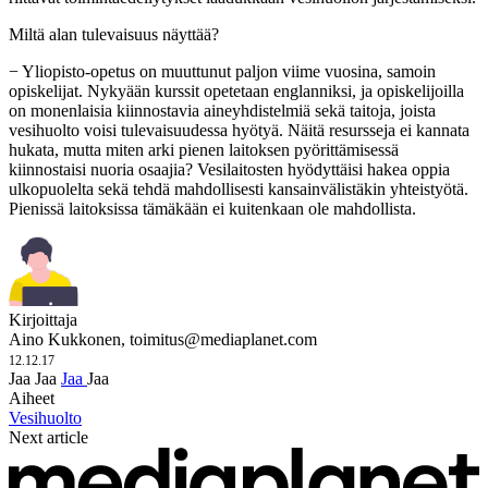
Miltä alan tulevaisuus näyttää?
− Yliopisto-opetus on muuttunut paljon viime vuosina, samoin
opiskelijat. Nykyään kurssit opetetaan englanniksi, ja opiskelijoilla
on monenlaisia kiinnostavia aineyhdistelmiä sekä taitoja, joista
vesihuolto voisi tulevaisuudessa hyötyä. Näitä resursseja ei kannata
hukata, mutta miten arki pienen laitoksen pyörittämisessä
kiinnostaisi nuoria osaajia? Vesilaitosten hyödyttäisi hakea oppia
ulkopuolelta sekä tehdä mahdollisesti kansainvälistäkin yhteistyötä.
Pienissä laitoksissa tämäkään ei kuitenkaan ole mahdollista.
Kirjoittaja
Aino Kukkonen,
toimitus@mediaplanet.com
12.12.17
Jaa
Jaa
Jaa
Jaa
Aiheet
Vesihuolto
Next article