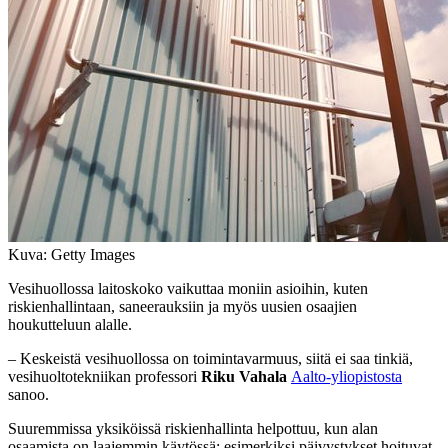
Kuva: Getty Images
Vesihuollossa laitoskoko vaikuttaa moniin asioihin, kuten
riskienhallintaan, saneerauksiin ja myös uusien osaajien
houkutteluun alalle.
– Keskeistä vesihuollossa on toimintavarmuus, siitä ei saa tinkiä,
vesihuoltotekniikan professori
Riku Vahala
Aalto-yliopistosta
sanoo.
Suuremmissa yksiköissä riskienhallinta helpottuu, kun alan
osaamista on laajemmin käytössä: esimerkiksi päivystykset hoituvat