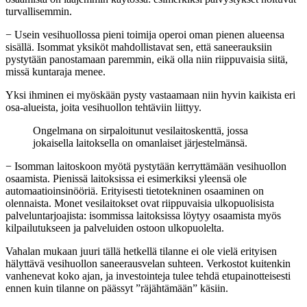
turvallisemmin.
− Usein vesihuollossa pieni toimija operoi oman pienen alueensa
sisällä. Isommat yksiköt mahdollistavat sen, että saneerauksiin
pystytään panostamaan paremmin, eikä olla niin riippuvaisia siitä,
missä kuntaraja menee.
Yksi ihminen ei myöskään pysty vastaamaan niin hyvin kaikista eri
osa-alueista, joita vesihuollon tehtäviin liittyy.
Ongelmana on sirpaloitunut vesilaitoskenttä, jossa
jokaisella laitoksella on omanlaiset järjestelmänsä.
− Isomman laitoskoon myötä pystytään kerryttämään vesihuollon
osaamista. Pienissä laitoksissa ei esimerkiksi yleensä ole
automaatioinsinööriä. Erityisesti tietotekninen osaaminen on
olennaista. Monet vesilaitokset ovat riippuvaisia ulkopuolisista
palveluntarjoajista: isommissa laitoksissa löytyy osaamista myös
kilpailutukseen ja palveluiden ostoon ulkopuolelta.
Vahalan mukaan juuri tällä hetkellä tilanne ei ole vielä erityisen
hälyttävä vesihuollon saneerausvelan suhteen. Verkostot kuitenkin
vanhenevat koko ajan, ja investointeja tulee tehdä etupainotteisesti
ennen kuin tilanne on päässyt ”räjähtämään” käsiin.