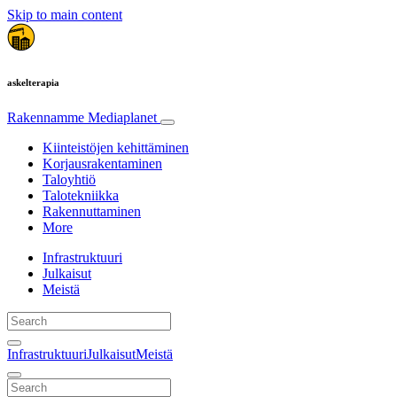
Skip to main content
askelterapia
Rakennamme
Mediaplanet
Kiinteistöjen kehittäminen
Korjausrakentaminen
Taloyhtiö
Talotekniikka
Rakennuttaminen
More
Infrastruktuuri
Julkaisut
Meistä
Infrastruktuuri
Julkaisut
Meistä