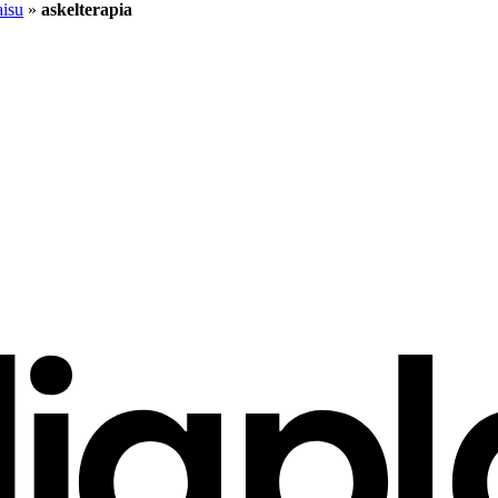
aisu
»
askelterapia