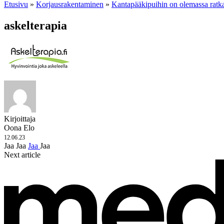
Etusivu
»
Korjausrakentaminen
»
Kantapääkipuihin on olemassa ratk
askelterapia
Kirjoittaja
Oona Elo
12.06.23
Jaa
Jaa
Jaa
Jaa
Next article