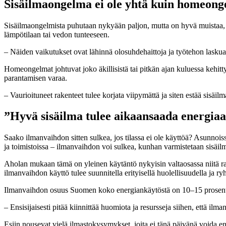
Sisäilmaongelma ei ole yhtä kuin homeon
Sisäilmaongelmista puhutaan nykyään paljon, mutta on hyvä muistaa, e
lämpötilaan tai vedon tunteeseen.
– Näiden vaikutukset ovat lähinnä olosuhdehaittoja ja työtehon laskua. I
Homeongelmat johtuvat joko äkillisistä tai pitkän ajan kuluessa kehitt
parantamisen varaa.
– Vaurioituneet rakenteet tulee korjata viipymättä ja siten estää sisä
”Hyvä sisäilma tulee aikaansaada energiaa
Saako ilmanvaihdon sitten sulkea, jos tilassa ei ole käyttöä? Asunnois
ja toimistoissa – ilmanvaihdon voi sulkea, kunhan varmistetaan sisäilm
Aholan mukaan tämä on yleinen käytäntö nykyisin valtaosassa niitä rak
ilmanvaihdon käyttö tulee suunnitella erityisellä huolellisuudella ja ry
Ilmanvaihdon osuus Suomen koko energiankäytöstä on 10–15 prosent
– Ensisijaisesti pitää kiinnittää huomiota ja resursseja siihen, että ilm
Esiin nousevat vielä ilmastokysymykset, joita ei tänä päivänä voida en