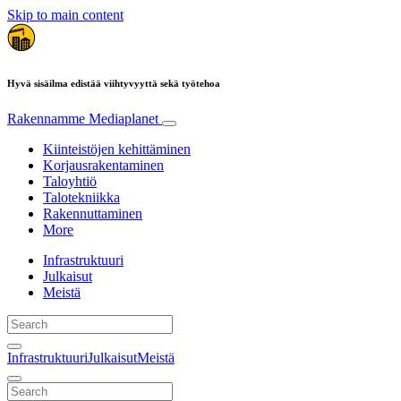
Skip to main content
Hyvä sisäilma edistää viihtyvyyttä sekä työtehoa
Rakennamme
Mediaplanet
Kiinteistöjen kehittäminen
Korjausrakentaminen
Taloyhtiö
Talotekniikka
Rakennuttaminen
More
Infrastruktuuri
Julkaisut
Meistä
Infrastruktuuri
Julkaisut
Meistä