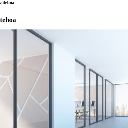
työtehoa
ötehoa