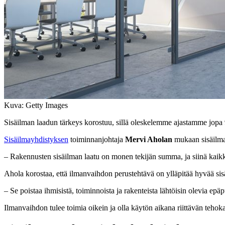
Kuva: Getty Images
Sisäilman laadun tärkeys korostuu, sillä oleskelemme ajastamme jopa 90
Sisäilmayhdistyksen
toiminnanjohtaja
Mervi Aholan
mukaan sisäilma
– Rakennusten sisäilman laatu on monen tekijän summa, ja siinä kaikkie
Ahola korostaa, että ilmanvaihdon perustehtävä on ylläpitää hyvää si
– Se poistaa ihmisistä, toiminnoista ja rakenteista lähtöisin olevia e
Ilmanvaihdon tulee toimia oikein ja olla käytön aikana riittävän tehoka