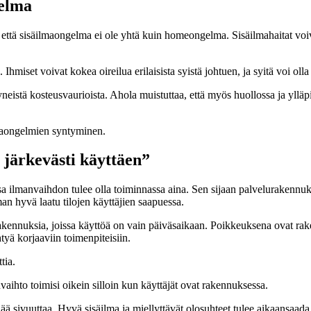
gelma
ttä sisäilmaongelma ei ole yhtä kuin homeongelma. Sisäilmahaitat voiv
hmiset voivat kokea oireilua erilaisista syistä johtuen, ja syitä voi oll
yneistä kosteusvaurioista. Ahola muistuttaa, että myös huollossa ja yll
ilmaongelmien syntyminen.
 järkevästi käyttäen”
sa ilmanvaihdon tulee olla toiminnassa aina. Sen sijaan palvelurakennuks
an hyvä laatu tilojen käyttäjien saapuessa.
ennuksia, joissa käyttöä on vain päiväsaikaan. Poikkeuksena ovat raken
htyä korjaaviin toimenpiteisiin.
tia.
anvaihto toimisi oikein silloin kun käyttäjät ovat rakennuksessa.
ää sivuuttaa. Hyvä sisäilma ja miellyttävät olosuhteet tulee aikaansaada 