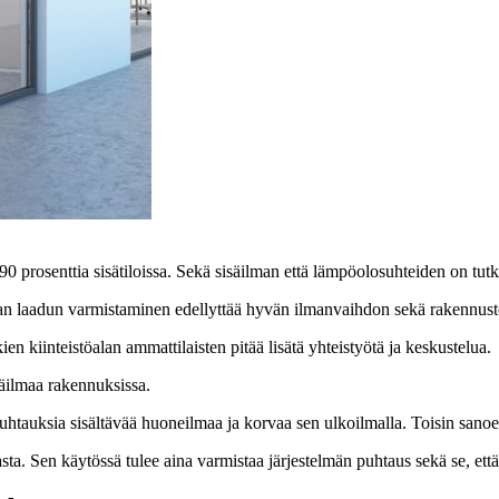
 prosenttia sisätiloissa. Sekä sisäilman että lämpöolosuhteiden on tutk
n laadun varmistaminen edellyttää hyvän ilmanvaihdon sekä rakennuste
n kiinteistöalan ammattilaisten pitää lisätä yhteistyötä ja keskustelua.
säilmaa rakennuksissa.
päpuhtauksia sisältävää huoneilmaa ja korvaa sen ulkoilmalla. Toisin sa
sta. Sen käytössä tulee aina varmistaa järjestelmän puhtaus sekä se, että 