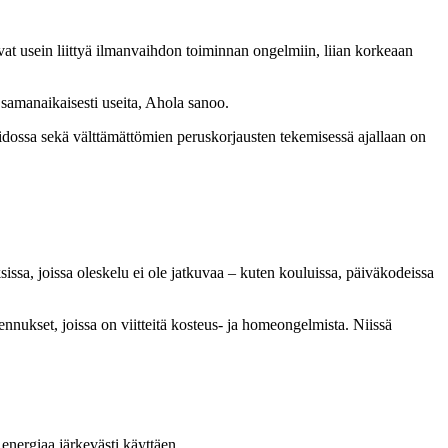
at usein liittyä ilmanvaihdon toiminnan ongelmiin, liian korkeaan
a samanaikaisesti useita, Ahola sanoo.
äpidossa sekä välttämättömien peruskorjausten tekemisessä ajallaan on
issa, joissa oleskelu ei ole jatkuvaa – kuten kouluissa, päiväkodeissa
nukset, joissa on viitteitä kosteus- ja homeongelmista. Niissä
energiaa järkevästi käyttäen.